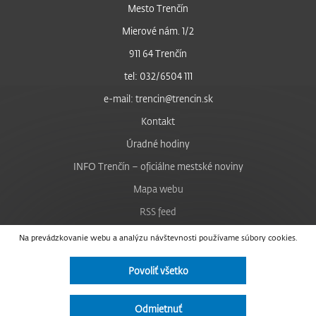
Mesto Trenčín
Mierové nám. 1/2
911 64 Trenčín
tel: 032/6504 111
e-mail: trencin@trencin.sk
Kontakt
Úradné hodiny
INFO Trenčín – oficiálne mestské noviny
Mapa webu
RSS feed
Nastavenie cookies
Na prevádzkovanie webu a analýzu návštevnosti používame súbory cookies.
Facebook
Povoliť všetko
YouTube
Instagram
Odmietnuť