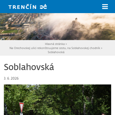
Prejsť na hlavný obsah
Hlavná stránka
>
Na Orechovskej ulici rekonštruujeme cestu, na Soblahovskej chodník
>
Soblahovská
Soblahovská
3. 6. 2026