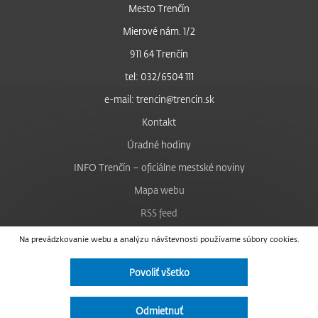
Mesto Trenčín
Mierové nám. 1/2
911 64 Trenčín
tel: 032/6504 111
e-mail: trencin@trencin.sk
Kontakt
Úradné hodiny
INFO Trenčín – oficiálne mestské noviny
Mapa webu
RSS feed
Nastavenie cookies
Na prevádzkovanie webu a analýzu návštevnosti používame súbory cookies.
Facebook
Povoliť všetko
YouTube
Instagram
Odmietnuť