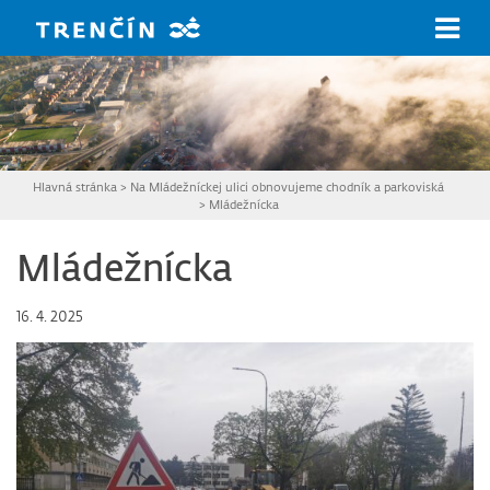
Prejsť na hlavný obsah
Hlavná stránka
>
Na Mládežníckej ulici obnovujeme chodník a parkoviská
>
Mládežnícka
Mládežnícka
16. 4. 2025