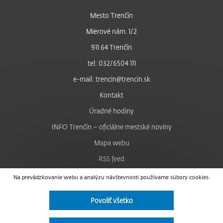
Mesto Trenčín
Mierové nám. 1/2
911 64 Trenčín
tel: 032/6504 111
e-mail: trencin@trencin.sk
Kontakt
Úradné hodiny
INFO Trenčín – oficiálne mestské noviny
Mapa webu
RSS feed
Nastavenie cookies
Na prevádzkovanie webu a analýzu návštevnosti používame súbory cookies.
Facebook
Povoliť všetko
YouTube
Instagram