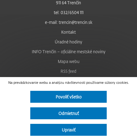
911 64 Trenčín
tel: 032/6504 111
e-mail: trencin@trencin.sk
Kontakt
Úradné hodiny
INFO Trenčín – oficiálne mestské noviny
Mapa webu
RSS feed
Nastavenie cookies
Na prevádzkovanie webu a analýzu návštevnosti používame súbory cookies.
Facebook
Povoliť všetko
YouTube
Instagram
Odmietnuť
Vyhlásenie o prístupnosti
Upraviť