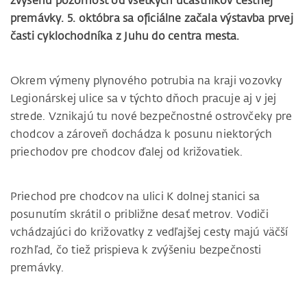
zvýšenú pozornosť od všetkých účastníkov cestnej
premávky. 5. októbra sa oficiálne začala výstavba prvej
časti cyklochodníka z Juhu do centra mesta.
Okrem výmeny plynového potrubia na kraji vozovky
Legionárskej ulice sa v týchto dňoch pracuje aj v jej
strede. Vznikajú tu nové bezpečnostné ostrovčeky pre
chodcov a zároveň dochádza k posunu niektorých
priechodov pre chodcov ďalej od križovatiek.
Priechod pre chodcov na ulici K dolnej stanici sa
posunutím skrátil o približne desať metrov. Vodiči
vchádzajúci do križovatky z vedľajšej cesty majú väčší
rozhľad, čo tiež prispieva k zvýšeniu bezpečnosti
premávky.