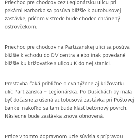
Priechod pre chodcov cez Legionársku ulicu pri
pekárni Barborka sa posúva bližšie k autobusovej
zastávke, pričom v strede bude chodec chránený
ostrovčekom.
Priechod pre chodcov na Partizánskej ulici sa posúva
bližšie k vchodu do DV centra alebo inak povedané
bližšie ku križovatke s ulicou K dolnej stanici.
Prestavba čaká približne o dva týždne aj križovatku
ulíc Partizánska – Legionárska. Po Dušičkách by mala
byť dočasne zrušená autobusová zastávka pri Poštovej
banke, nakoľko sa tam bude klásť betónový povrch.
Následne bude zastávka znova obnovená.
Práce v tomto dopravnom uzle súvisia s prípravou