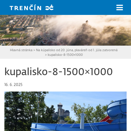
Prejsť na hlavný obsah
Hlavná stránka
>
Na kúpalisko od 20. júna, plaváreň od 1. júla zatvorená
>
kupalisko-8-1500×1000
kupalisko-8-1500×1000
16. 6. 2025