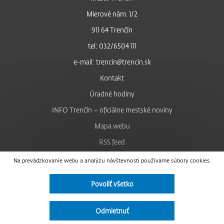
Mierové nám. 1/2
911 64 Trenčín
tel: 032/6504 111
e-mail: trencin@trencin.sk
Kontakt
Úradné hodiny
INFO Trenčín – oficiálne mestské noviny
Mapa webu
RSS feed
Nastavenie cookies
Na prevádzkovanie webu a analýzu návštevnosti používame súbory cookies.
Facebook
Povoliť všetko
YouTube
Instagram
Odmietnuť
Vyhlásenie o prístupnosti