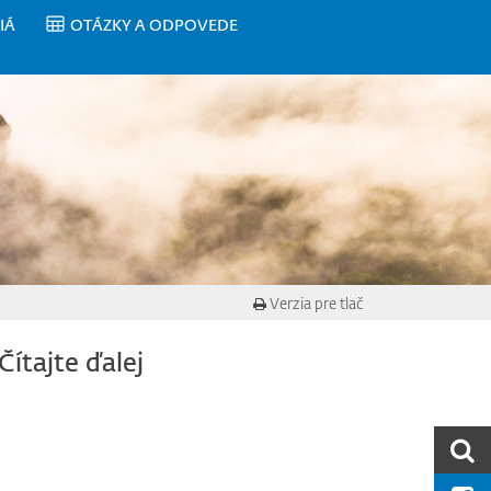
IÁ
OTÁZKY A ODPOVEDE
Verzia pre tlač
Čítajte ďalej