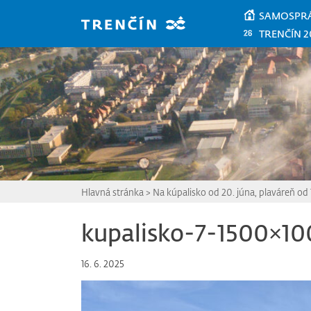
Prejsť na hlavný obsah
SAMOSPR
TRENČÍN 2
Hlavná stránka
>
Na kúpalisko od 20. júna, plaváreň od 
kupalisko-7-1500×1
16. 6. 2025