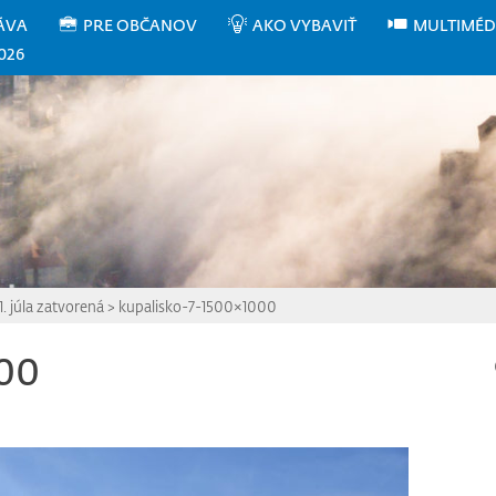
ÁVA
PRE OBČANOV
AKO VYBAVIŤ
MULTIMÉD
026
1. júla zatvorená
>
kupalisko-7-1500×1000
000