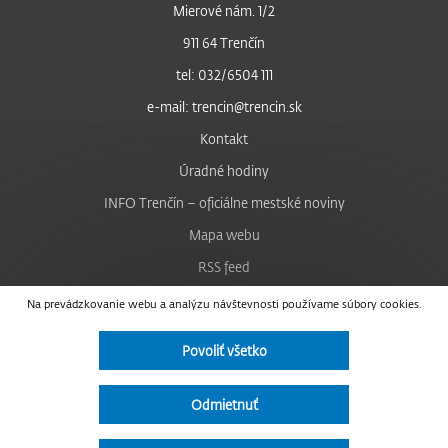
Mierové nám. 1/2
911 64 Trenčín
tel: 032/6504 111
e-mail: trencin@trencin.sk
Kontakt
Úradné hodiny
INFO Trenčín – oficiálne mestské noviny
Mapa webu
RSS feed
Nastavenie cookies
Na prevádzkovanie webu a analýzu návštevnosti používame súbory cookies.
Facebook
Povoliť všetko
YouTube
Instagram
Odmietnuť
Vyhlásenie o prístupnosti