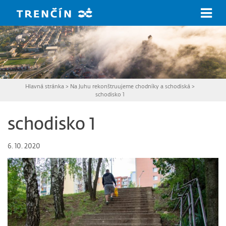
Prejsť na hlavný obsah
Hlavná stránka
>
Na Juhu rekonštruujeme chodníky a schodiská
>
schodisko 1
schodisko 1
6. 10. 2020