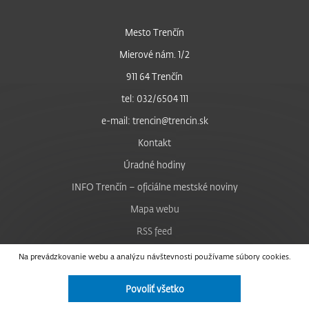
Mesto Trenčín
Mierové nám. 1/2
911 64 Trenčín
tel: 032/6504 111
e-mail: trencin@trencin.sk
Kontakt
Úradné hodiny
INFO Trenčín – oficiálne mestské noviny
Mapa webu
RSS feed
Nastavenie cookies
Na prevádzkovanie webu a analýzu návštevnosti používame súbory cookies.
Facebook
Povoliť všetko
YouTube