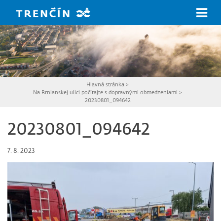
Prejsť na hlavný obsah
Hlavná stránka
>
Na Brnianskej ulici počítajte s dopravnými obmedzeniami
>
20230801_094642
20230801_094642
7. 8. 2023