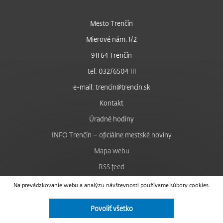
Mesto Trenčín
Mierové nám. 1/2
911 64 Trenčín
tel: 032/6504 111
e-mail: trencin@trencin.sk
Kontakt
Úradné hodiny
INFO Trenčín – oficiálne mestské noviny
Mapa webu
RSS feed
Nastavenie cookies
Na prevádzkovanie webu a analýzu návštevnosti používame súbory cookies.
Facebook
Povoliť všetko
YouTube