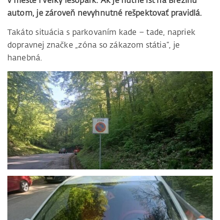
v meste i veľký lesopark. Ak je nutné ísť na Brezinu
autom, je zároveň nevyhnutné rešpektovať pravidlá.
Takáto situácia s parkovaním kade – tade, napriek
dopravnej značke „zóna so zákazom státia“, je
hanebná.