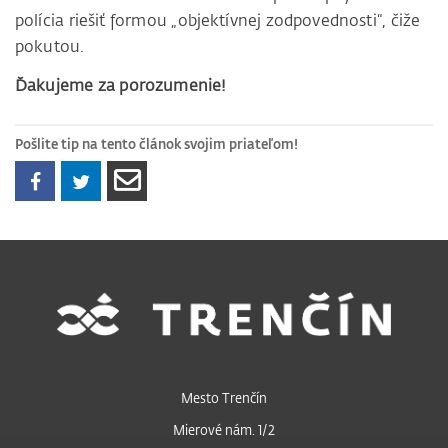
polícia riešiť formou „objektívnej zodpovednosti“, čiže
pokutou.
Ďakujeme za porozumenie!
Pošlite tip na tento článok svojim priateľom!
Mesto Trenčín
Mierové nám. 1/2