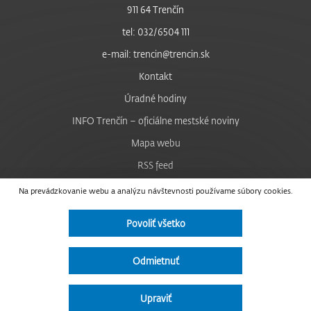
911 64 Trenčín
tel: 032/6504 111
e-mail: trencin@trencin.sk
Kontakt
Úradné hodiny
INFO Trenčín – oficiálne mestské noviny
Mapa webu
RSS feed
Nastavenie cookies
Na prevádzkovanie webu a analýzu návštevnosti používame súbory cookies.
Facebook
Povoliť všetko
YouTube
Instagram
Odmietnuť
Vyhlásenie o prístupnosti
Upraviť