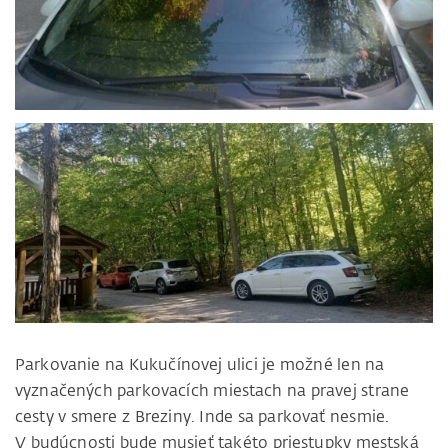
Parkovanie na Kukučínovej ulici je možné len na
vyznačených parkovacích miestach na pravej strane
cesty v smere z Breziny. Inde sa parkovať nesmie.
V budúcnosti bude musieť takéto priestupky mestská