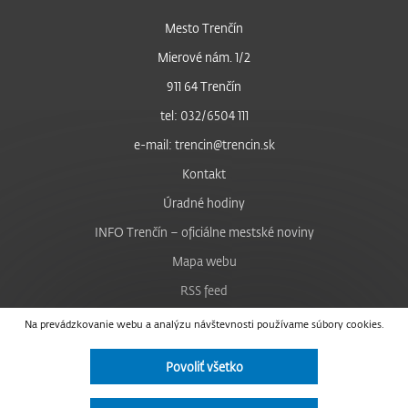
Mesto Trenčín
Mierové nám. 1/2
911 64 Trenčín
tel: 032/6504 111
e-mail: trencin@trencin.sk
Kontakt
Úradné hodiny
INFO Trenčín – oficiálne mestské noviny
Mapa webu
RSS feed
Nastavenie cookies
Na prevádzkovanie webu a analýzu návštevnosti používame súbory cookies.
Facebook
Povoliť všetko
YouTube
Instagram