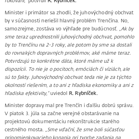
rokovaní,“
potvrdil
R. Rybníček.
Minister i primátor sa zhodli, že juhovýchodný obchvat
by v súčasnosti neriešil hlavný problém Trenčína. No,
samozrejme, zostáva vo výhľade pre budúcnosť.
„Ak by
sme teraz uprednostnili juhovýchodný obchvat, pomohlo
by to Trenčínu na 2-3 roky, ale potom by sme sa dostali
do rovnakých dopravných problémov, aké máme teraz.
Potvrdzujú to konkrétne dáta, ktoré máme už k
dispozícii. To nie je o pocitoch, emóciách či víziách, ale
sú to fakty. Juhovýchodný obchvat teda nie je za týchto
okolností riešením, a to ani z hľadiska ekonomiky a ani z
hľadiska efektivity,“
uviedol
R. Rybníček.
Minister dopravy mal pre Trenčín i ďalšiu dobrú správu.
V piatok 3. júla sa začne verejné obstarávanie na
projektovú dokumentáciu rekonštrukcie starého
cestného mosta.
„Sme vďační, že sme boli súčasťou
pripomienkovacieho konania pri tvorbe zadania na