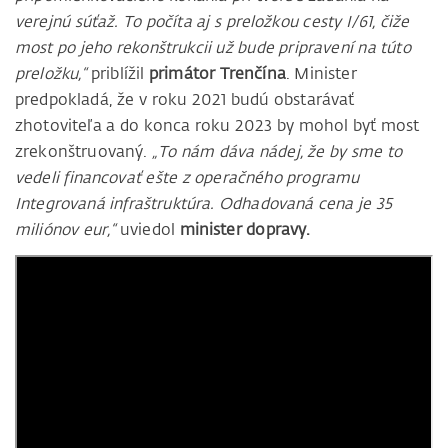
verejnú súťaž. To počíta aj s preložkou cesty I/61, čiže
most po jeho rekonštrukcii už bude pripravení na túto
preložku,“
priblížil
primátor Trenčína
. Minister
predpokladá, že v roku 2021 budú obstarávať
zhotoviteľa a do konca roku 2023 by mohol byť most
zrekonštruovaný.
„To nám dáva nádej, že by sme to
vedeli financovať ešte z operačného programu
Integrovaná infraštruktúra. Odhadovaná cena je 35
miliónov eur,“
uviedol
minister dopravy.