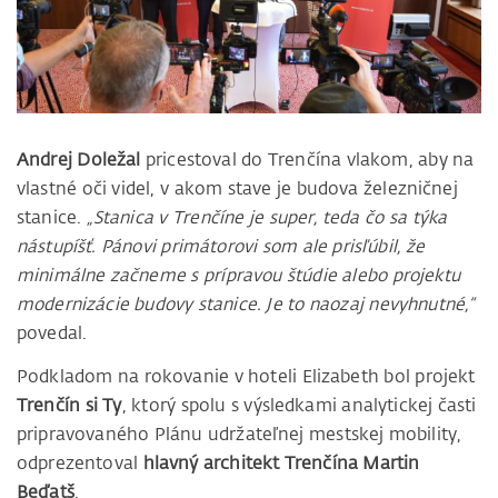
Andrej Doležal
pricestoval do Trenčína vlakom, aby na
vlastné oči videl, v akom stave je budova železničnej
stanice.
„Stanica v Trenčíne je super, teda čo sa týka
nástupíšť. Pánovi primátorovi som ale prisľúbil, že
minimálne začneme s prípravou štúdie alebo projektu
modernizácie budovy stanice. Je to naozaj nevyhnutné,“
povedal.
Podkladom na rokovanie v hoteli Elizabeth bol projekt
Trenčín si Ty
, ktorý spolu s výsledkami analytickej časti
pripravovaného Plánu udržateľnej mestskej mobility,
odprezentoval
hlavný architekt Trenčína Martin
Beďatš
.