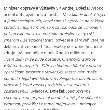
Minister dopravy a výstavby SR Andrej Doležal
vysoko
ocenil doterajšiu prácu mesta. „
Na základe konkrétnych
a jednoznačných dát, ktoré som si vypočul a na základe
porady s mojim tímom som sa rozhodol, že vyhoviem
požiadavke mesta a umožním preložku cesty I/61
smerom k železničnej trati,“
povedal a zároveň verejne
deklaroval, že budú hľadať všetky dostupné finančné
zdroje. Rádovo pôjde o približne 70 miliónov eur.
„Nemyslím si, že bude dostatok finančných zdrojov
v štátnom rozpočte. Skôr ich budeme hľadať v novom
operačnom programe Slovensko. Mesto nám môže
pomôcť s legálnym lokálnym lobingom, s povoľovacími
procesmi, ktoré musia predchádzať verejnému
obstarávaniu,“
uviedol
A. Doležal
. „
Samozrejme,
chceme a sme pripravení pomôcť a byť plne súčinní s
prípravou preložky i v rámci majetkovo – právnych