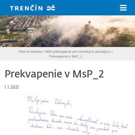
Prejsť na hlavný obsah
Hlavná stránka
>
Milé prekvapenie pre mestských policajtov
>
Prekvapenie v MsP_2
Prekvapenie v MsP_2
1. 1. 2021