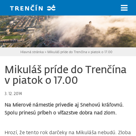
Prejsť na hlavný obsah
Hlavná stránka
>
Mikuláš príde do Trenčína v piatok o 17.00
Mikuláš príde do Trenčína
v piatok o 17.00
3. 12. 2014
Na Mierové námestie privedie aj Snehovú kráľovnú.
Spolu prinesú príbeh o víťazstve dobra nad zlom.
Hrozí, že tento rok darčeky na Mikuláša nebudú. Zloba