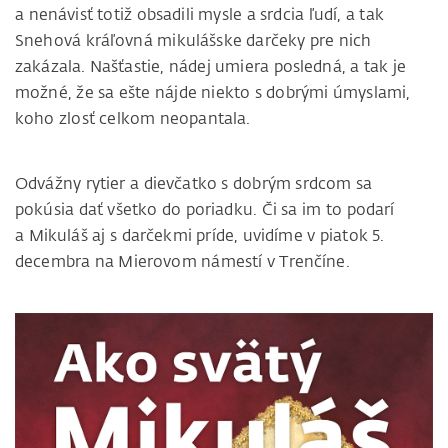
a nenávisť totiž obsadili mysle a srdcia ľudí, a tak
Snehová kráľovná mikulášske darčeky pre nich
zakázala. Našťastie, nádej umiera posledná, a tak je
možné, že sa ešte nájde niekto s dobrými úmyslami,
koho zlosť celkom neopantala.
Odvážny rytier a dievčatko s dobrým srdcom sa
pokúsia dať všetko do poriadku. Či sa im to podarí
a Mikuláš aj s darčekmi príde, uvidíme v piatok 5.
decembra na Mierovom námestí v Trenčíne.