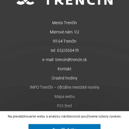
Mesto Trenčín
Mierové nám. 1/2
911 64 Trenčín
tel: 032/6504 111
e-mail: trencin@trencin.sk
Kontakt
Úradné hodiny
INFO Trenčín – oficiálne mestské noviny
Mapa webu
RSS feed
Nastavenie cookies
Na prevádzkovanie webu a analýzu návštevnosti používame súbory cookies.
Facebook