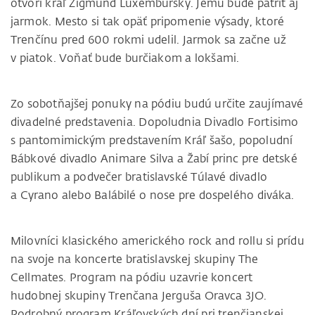
otvorí kráľ Žigmund Luxemburský. Jemu bude patriť aj
jarmok. Mesto si tak opäť pripomenie výsady, ktoré
Trenčínu pred 600 rokmi udelil. Jarmok sa začne už
v piatok. Voňať bude burčiakom a lokšami.
Zo sobotňajšej ponuky na pódiu budú určite zaujímavé
divadelné predstavenia. Dopoludnia Divadlo Fortisimo
s pantomimickým predstavením Kráľ šašo, popoludní
Bábkové divadlo Animare Silva a Žabí princ pre detské
publikum a podvečer bratislavské Túlavé divadlo
a Cyrano alebo Balábilé o nose pre dospelého diváka.
Milovníci klasického amerického rock and rollu si prídu
na svoje na koncerte bratislavskej skupiny The
Cellmates. Program na pódiu uzavrie koncert
hudobnej skupiny Trenčana Jerguša Oravca 3JO.
Podrobný program Kráľovských dní pri trenčianskej