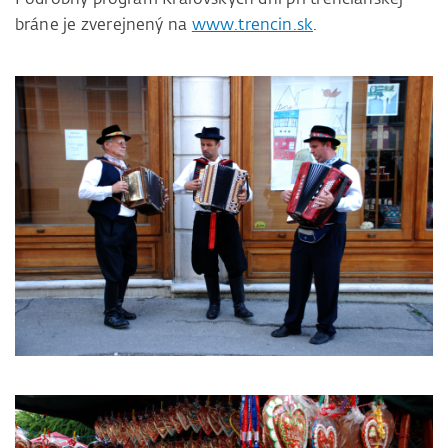
bráne je zverejnený na
www.trencin.sk
.