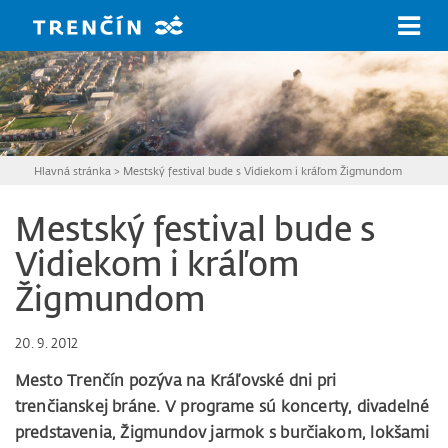
Prejsť na hlavný obsah
Hlavná stránka
>
Mestský festival bude s Vidiekom i kráľom Žigmundom
Mestský festival bude s
Vidiekom i kráľom
Žigmundom
20. 9. 2012
Mesto Trenčín pozýva na Kráľovské dni pri
trenčianskej bráne. V programe sú koncerty, divadelné
predstavenia, Žigmundov jarmok s burčiakom, lokšami