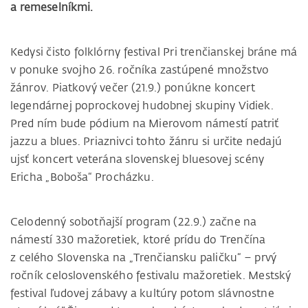
a remeselníkmi.
Kedysi čisto folklórny festival Pri trenčianskej bráne má
v ponuke svojho 26. ročníka zastúpené množstvo
žánrov. Piatkový večer (21.9.) ponúkne koncert
legendárnej poprockovej hudobnej skupiny Vidiek.
Pred ním bude pódium na Mierovom námestí patriť
jazzu a blues. Priaznivci tohto žánru si určite nedajú
ujsť koncert veterána slovenskej bluesovej scény
Ericha „Boboša“ Procházku.
Celodenný sobotňajší program (22.9.) začne na
námestí 330 mažoretiek, ktoré prídu do Trenčína
z celého Slovenska na „Trenčiansku paličku“ – prvý
ročník celoslovenského festivalu mažoretiek. Mestský
festival ľudovej zábavy a kultúry potom slávnostne