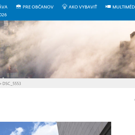
ÁVA
PRE OBČANOV
AKO VYBAVIŤ
MULTIMÉD
026
>
DSC_5553