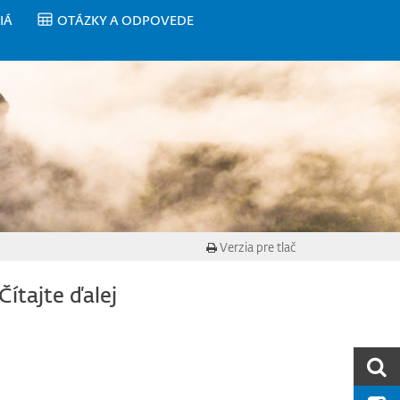
IÁ
OTÁZKY A ODPOVEDE
Verzia pre tlač
Čítajte ďalej