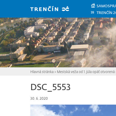
Prejsť na hlavný obsah
SAMOSPR
TRENČÍN 2
Hlavná stránka
>
Mestská veža od 1. júla opäť otvorená
DSC_5553
30. 6. 2020