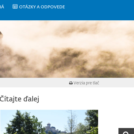
IÁ
OTÁZKY A ODPOVEDE
Verzia pre tlač
Čítajte ďalej