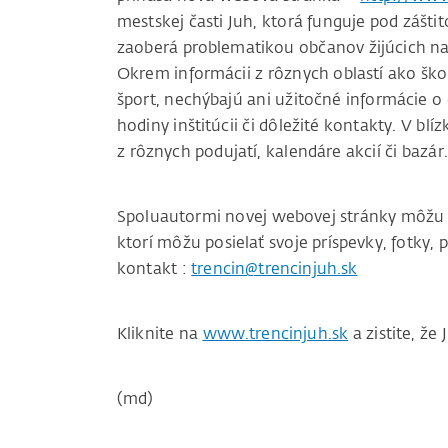
mestskej časti Juh, ktorá funguje pod zášt
zaoberá problematikou občanov žijúcich na 
Okrem informácii z rôznych oblastí ako škols
šport, nechýbajú ani užitočné informácie o
hodiny inštitúcii či dôležité kontakty. V blí
z rôznych podujatí, kalendáre akcií či bazár.
Spoluautormi novej webovej stránky môžu by
ktorí môžu posielať svoje príspevky, fotky,
kontakt :
trencin@trencinjuh.sk
Kliknite na
www.trencinjuh.sk
a zistite, že
(md)