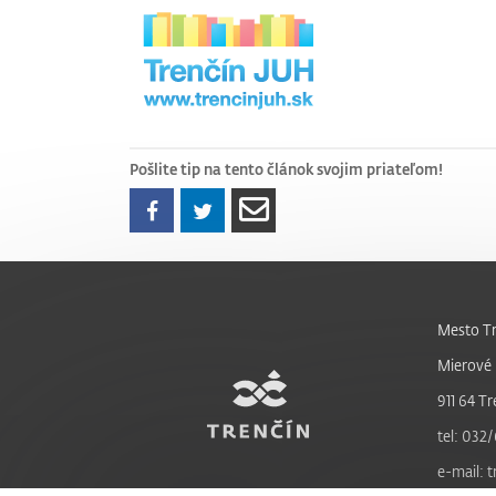
Pošlite tip na tento článok svojim priateľom!
Mesto Tr
Mierové 
911 64 Tr
tel: 032/
e-mail: 