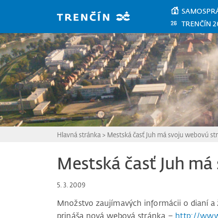
Prejsť na hlavný obsah
SAMOSPR
TRENČÍN 2
Hlavná stránka
>
Mestská časť Juh má svoju webovú st
Mestská časť Juh má
5. 3. 2009
Množstvo zaujímavých informácii o dianí a 
prináša nová webová stránka –
http://www