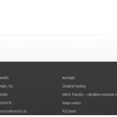
enčín
Kontakt
nám. 1/2
Úradné hodiny
enčín
INFO Trenčín – oficiálne mestské 
6504 111
Mapa webu
trencin@trencin.sk
RSS feed