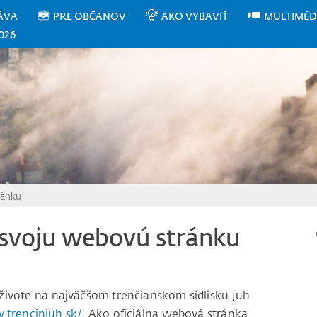
ÁVA
PRE OBČANOV
AKO VYBAVIŤ
MULTIMÉD
026
ránku
 svoju webovú stránku
živote na najväčšom trenčianskom sídlisku Juh
.trencinjuh.sk/
. Ako oficiálna webová stránka