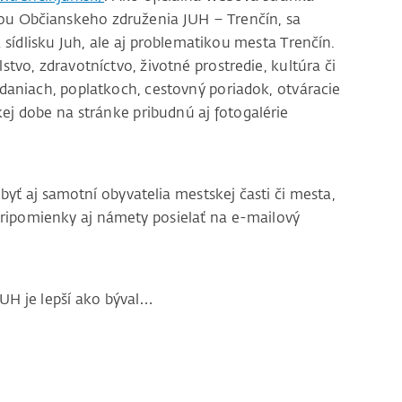
itou Občianskeho združenia JUH – Trenčín, sa
sídlisku Juh, ale aj problematikou mesta Trenčín.
tvo, zdravotníctvo, životné prostredie, kultúra či
 daniach, poplatkoch, cestovný poriadok, otváracie
zkej dobe na stránke pribudnú aj fotogalérie
ť aj samotní obyvatelia mestskej časti či mesta,
 pripomienky aj námety posielať na e-mailový
 JUH je lepší ako býval…