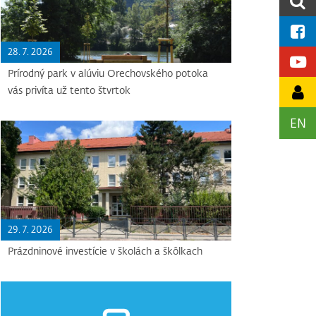
28. 7. 2026
Prírodný park v alúviu Orechovského potoka
vás privíta už tento štvrtok
EN
29. 7. 2026
Prázdninové investície v školách a škôlkach