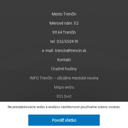
Mesto Trenčín
Mierové nám. 1/2
911 64 Trenčín
tel: 032/6504 111
e-mail: trencin@trencin.sk
Kontakt
Úradné hodiny
INFO Trenčín – oficiálne mestské noviny
Mapa webu
RSS feed
Nastavenie cookies
Na prevádzkovanie webu a analýzu návštevnosti používame súbory cookies.
Facebook
Povoliť všetko
YouTube