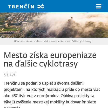
Prejsť na hlavný obsah
Hlavná stránka
>
Mesto získa europeniaze na ďalšie cyklotrasy
Mesto získa europeniaze
na ďalšie cyklotrasy
7. 9. 2021
Trenčínu sa podarilo uspieť s dvoma ďalšími
projektami, na ktorých realizáciu príde do mesta viac
ako 457 tisíc eur z eurofondov. Obidva projekty sa
týkajú zvýšenia mestskej mobility budovaním siete