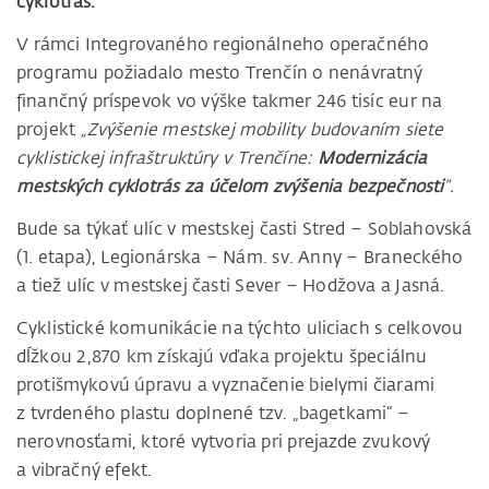
cyklotrás.
V rámci Integrovaného regionálneho operačného
programu požiadalo mesto Trenčín o nenávratný
finančný príspevok vo výške takmer 246 tisíc eur na
projekt
„Zvýšenie mestskej mobility budovaním siete
cyklistickej infraštruktúry v Trenčíne:
Modernizácia
mestských cyklotrás za účelom zvýšenia bezpečnosti
“.
Bude sa týkať ulíc v mestskej časti Stred – Soblahovská
(1. etapa), Legionárska – Nám. sv. Anny – Braneckého
a tiež ulíc v mestskej časti Sever – Hodžova a Jasná.
Cyklistické komunikácie na týchto uliciach s celkovou
dĺžkou 2,870 km získajú vďaka projektu špeciálnu
protišmykovú úpravu a vyznačenie bielymi čiarami
z tvrdeného plastu doplnené tzv. „bagetkami“ –
nerovnosťami, ktoré vytvoria pri prejazde zvukový
a vibračný efekt.