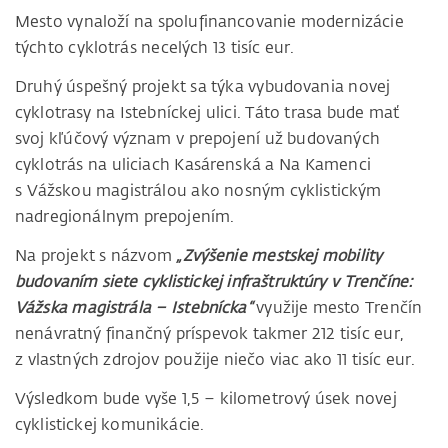
Mesto vynaloží na spolufinancovanie modernizácie
týchto cyklotrás necelých 13 tisíc eur.
Druhý úspešný projekt sa týka vybudovania novej
cyklotrasy na Istebníckej ulici. Táto trasa bude mať
svoj kľúčový význam v prepojení už budovaných
cyklotrás na uliciach Kasárenská a Na Kamenci
s Vážskou magistrálou ako nosným cyklistickým
nadregionálnym prepojením.
Na projekt s názvom
„Zvýšenie mestskej mobility
budovaním siete cyklistickej infraštruktúry v Trenčíne:
Vážska magistrála – Istebnícka“
využije mesto Trenčín
nenávratný finančný príspevok takmer 212 tisíc eur,
z vlastných zdrojov použije niečo viac ako 11 tisíc eur.
Výsledkom bude vyše 1,5 – kilometrový úsek novej
cyklistickej komunikácie.