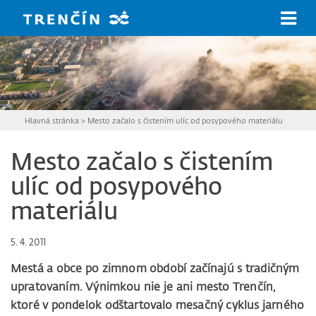
Prejsť na hlavný obsah
Hlavná stránka
>
Mesto začalo s čistením ulíc od posypového materiálu
Mesto začalo s čistením
ulíc od posypového
materiálu
5. 4. 2011
Mestá a obce po zimnom období začínajú s tradičným
upratovaním. Výnimkou nie je ani mesto Trenčín,
ktoré v pondelok odštartovalo mesačný cyklus jarného