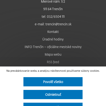
Mierové nám. 1/2
911 64 Trenčín
tel: 032/6504 111
e-mail: trencin@trencin.sk
Kontakt
Úradné hodiny
INFO Trenčín – oficiálne mestské noviny
Mapa webu
RSS feed
Nastavenie cookies
Na prevádzkovanie webu a analýzu návštevnosti používame súbory cookies.
Facebook
Povoliť všetko
YouTube
Instagram
Odmietnuť
Vyhlásenie o prístupnosti