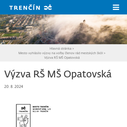
Prejsť na hlavný obsah
Hlavná stránka
>
Mesto vyhlásilo výzvy na voľby členov rád mestských škôl
>
Výzva RŠ MŠ Opatovská
Výzva RŠ MŠ Opatovská
20. 8. 2024