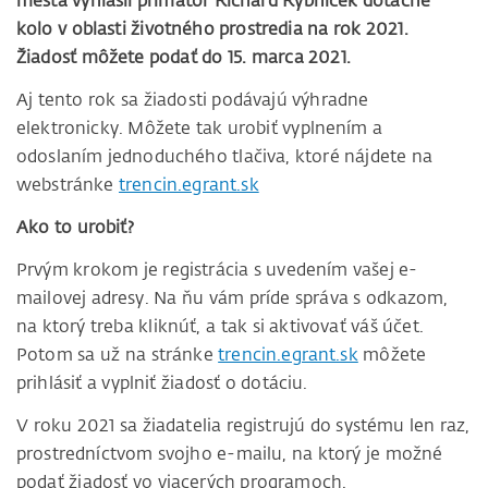
mesta vyhlásil primátor Richard Rybníček dotačné
kolo v oblasti životného prostredia na rok 2021.
Žiadosť môžete podať do 15. marca 2021.
Aj tento rok sa žiadosti podávajú výhradne
elektronicky. Môžete tak urobiť vyplnením a
odoslaním jednoduchého tlačiva, ktoré nájdete na
webstránke
trencin.egrant.sk
Ako to urobiť?
Prvým krokom je re­gistrácia s uvedením vašej e-
mailovej ad­resy. Na ňu vám prí­de správa s odkazom,
na kto­rý treba kliknúť, a tak si aktivovať váš účet.
Potom sa už na stránke
trencin.egrant.sk
môžete
prihlásiť a vyplniť žiadosť o dotáciu.
V roku 2021 sa žiadate­lia registrujú do systému len raz,
prostredníctvom svoj­ho e-mailu, na ktorý je mož­né
podať žiadosť vo viacerých programoch.