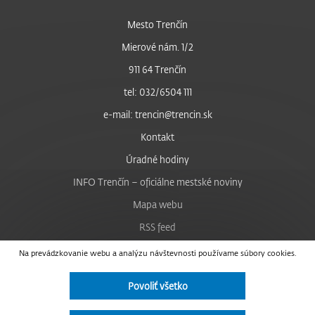
Mesto Trenčín
Mierové nám. 1/2
911 64 Trenčín
tel: 032/6504 111
e-mail: trencin@trencin.sk
Kontakt
Úradné hodiny
INFO Trenčín – oficiálne mestské noviny
Mapa webu
RSS feed
Nastavenie cookies
Na prevádzkovanie webu a analýzu návštevnosti používame súbory cookies.
Facebook
Povoliť všetko
YouTube