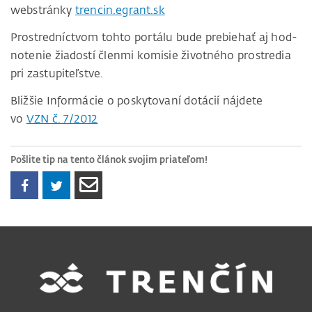
webstránky
trencin.egrant.sk
Prostredníctvom tohto portálu bude prebiehať aj hod­
notenie žiadostí členmi komisie životného prostredia
pri zastupiteľstve.
Bližšie Informácie o poskytovaní dotácií nájdete
vo
VZN č. 7/2012
Pošlite tip na tento článok svojim priateľom!