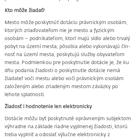
Kto môže žiadať?
Mesto môže poskytnúť dotá­ciu právnickým osobám,
kto­rých zriaďovateľom nie je mesto a fyzickým
osobám – podnika­teľom, ktorí majú sídlo alebo trvalý
pobyt na území mesta, pôsobia alebo vykonávajú čin­
nosť na území mesta, poskytujú služby obyvateľom
mesta. Pod­mienkou pre poskytnutie dotá­cie je, že ku
dňu podania žiados­ti o poskytnutie dotácie nemá
žiadateľ voči mestu alebo voči právnickým osobám
založeným alebo zriadeným mestom záväz­ky po
lehote splatnosti.
Žiadosť i hodnotenie len elektronicky
Dotácie môžu byť poskytnu­té oprávneným subjektom
výhradne na základe riadne vyplnenej žiadosti, ktorú
treba vyplniť a odoslať výlučne elektronicky z