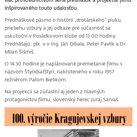
viac prostredníctvom série prednášok a projekcie filmu
inšpirovaného touto udalosťou.
Prednáškové pásmo o histórii „drotárskeho“ pluku,
priebehu vzbury a jej odkaze pre súčasnosť sa
uskutoční v Posádkovom klube od 13.00 hodiny.
Prednášajú: plk. v v Ing. Ján Dibala, Peter Pavlík a Dr.
Milan Šišmiš.
O 14.30 hodine je naplánované premietanie filmu s
názvom Štyridsaťštyri, nakrúteného v roku 1957
režisérom Paľom Bielikom.
Na projekcii sa zúčastní aj jeden z hlavných
protagonistov filmu, slovenský herec Juraj Sarvaš.