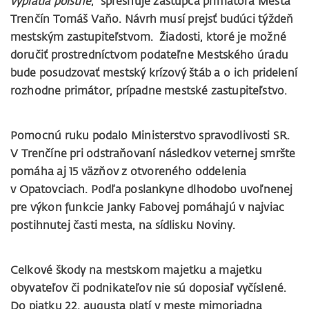
vyplatia poistné
, “spresňuje zástupca primátora Mesta
Trenčín Tomáš Vaňo. Návrh musí prejsť budúci týždeň
mestským zastupiteľstvom. Žiadosti, ktoré je možné
doručiť prostredníctvom podateľne Mestského úradu
bude posudzovať mestský krízový štáb a o ich pridelení
rozhodne primátor, prípadne mestské zastupiteľstvo.
Pomocnú ruku podalo Ministerstvo spravodlivosti SR.
V Trenčíne pri odstraňovaní následkov veternej smršte
pomáha aj 15 väzňov z otvoreného oddelenia
v Opatovciach. Podľa poslankyne dlhodobo uvoľnenej
pre výkon funkcie Janky Fabovej pomáhajú v najviac
postihnutej časti mesta, na sídlisku Noviny.
Celkové škody na mestskom majetku a majetku
obyvateľov či podnikateľov nie sú doposiaľ vyčíslené.
Do piatku 22. augusta platí v meste mimoriadna