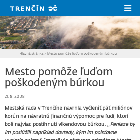
Prejsť na hlavný obsah
Hlavná stránka
>
Mesto pomôže ľuďom poškodeným búrkou
Mesto pomôže ľuďom
poškodeným búrkou
21. 8. 2008
Mestská rada v Trenčíne navrhla vyčleniť päť miliónov
korún na návratnú finančnú výpomoc pre ľudí, ktorí
boli najviac postihnutí víkendovou búrkou. ,,
Peniaze by
im poslúžili napríklad dovtedy, kým im poisťovne