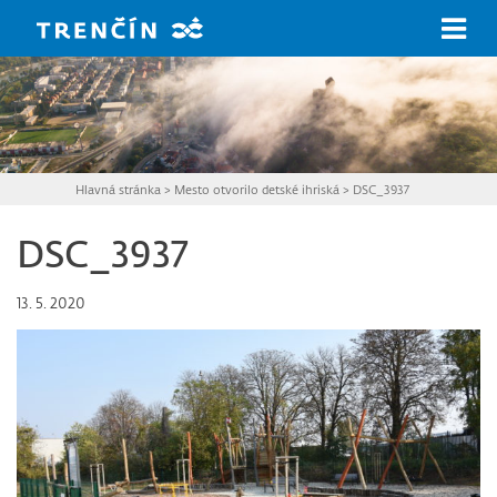
Prejsť na hlavný obsah
Hlavná stránka
>
Mesto otvorilo detské ihriská
>
DSC_3937
DSC_3937
13. 5. 2020