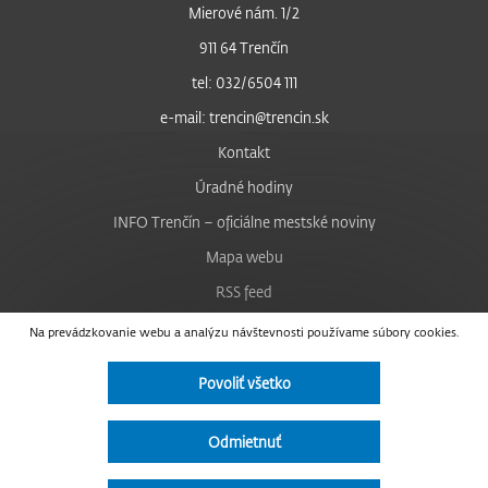
Mierové nám. 1/2
911 64 Trenčín
tel: 032/6504 111
e-mail: trencin@trencin.sk
Kontakt
Úradné hodiny
INFO Trenčín – oficiálne mestské noviny
Mapa webu
RSS feed
Nastavenie cookies
Na prevádzkovanie webu a analýzu návštevnosti používame súbory cookies.
Facebook
Povoliť všetko
YouTube
Instagram
Odmietnuť
Vyhlásenie o prístupnosti