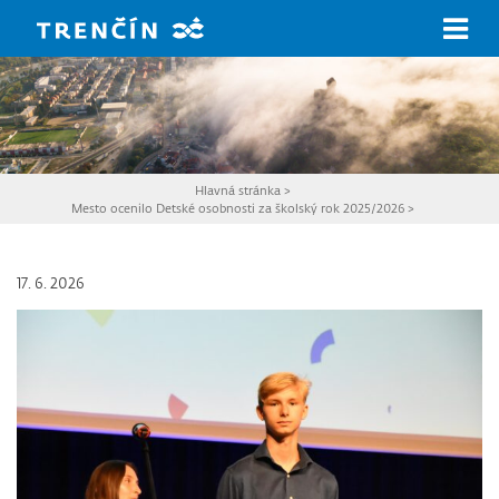
Prejsť na hlavný obsah
Hlavná stránka
>
Mesto ocenilo Detské osobnosti za školský rok 2025/2026
>
17. 6. 2026