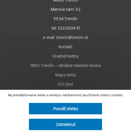
Mierové nám. 1/2
911 64 Trenčín
tel: 032/6504 111
e-mail: trencin@trencin.sk
Kontakt
Úradné hodiny
INFO Trenčín – oficiálne mestské noviny
Mapa webu
RSS feed
Nastavenie cookies
Na prevádzkovanie webu a analýzu návštevnosti používame súbory cookies.
Facebook
Povoliť všetko
YouTube
Instagram
Odmietnuť
Vyhlásenie o prístupnosti