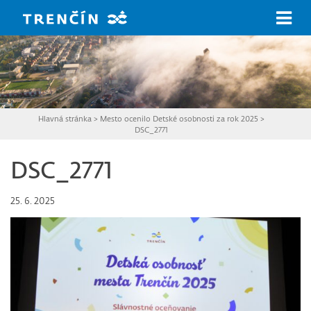
Prejsť na hlavný obsah
Hlavná stránka
>
Mesto ocenilo Detské osobnosti za rok 2025
>
DSC_2771
DSC_2771
25. 6. 2025