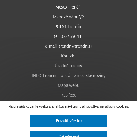
Mesto Trenčín
Mierové nám. 1/2
911 64 Trenčín
tel: 032/6504 111
e-mail: trencin@trencin.sk
Kontakt
Úradné hodiny
INFO Trenčín – oficiálne mestské noviny
Mapa webu
RSS feed
Nastavenie cookies
Na prevádzkovanie webu a analýzu návštevnosti používame súbory cookies.
Facebook
Povoliť všetko
YouTube
Instagram