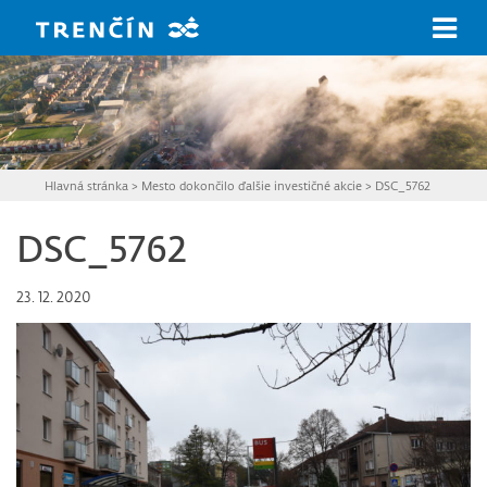
Prejsť na hlavný obsah
Hlavná stránka
>
Mesto dokončilo ďalšie investičné akcie
>
DSC_5762
DSC_5762
23. 12. 2020