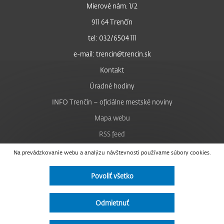
Mierové nám. 1/2
911 64 Trenčín
tel: 032/6504 111
e-mail: trencin@trencin.sk
Kontakt
Úradné hodiny
INFO Trenčín – oficiálne mestské noviny
Mapa webu
RSS feed
Nastavenie cookies
Na prevádzkovanie webu a analýzu návštevnosti používame súbory cookies.
Facebook
Povoliť všetko
YouTube
Instagram
Odmietnuť
Vyhlásenie o prístupnosti