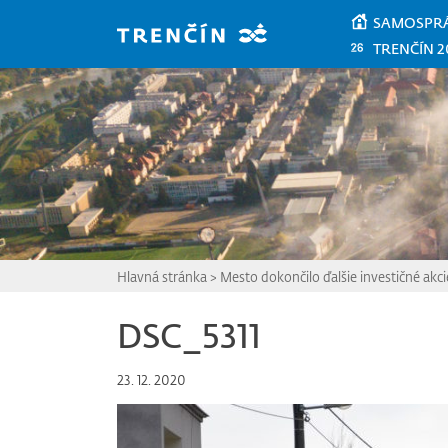
Prejsť na hlavný obsah
SAMOSPR
TRENČÍN 2
Hlavná stránka
>
Mesto dokončilo ďalšie investičné akci
DSC_5311
23. 12. 2020