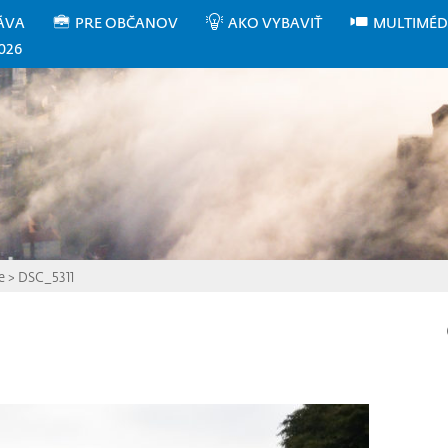
ÁVA
PRE OBČANOV
AKO VYBAVIŤ
MULTIMÉD
026
e
>
DSC_5311