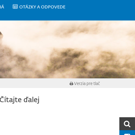
IÁ
OTÁZKY A ODPOVEDE
Verzia pre tlač
Čítajte ďalej