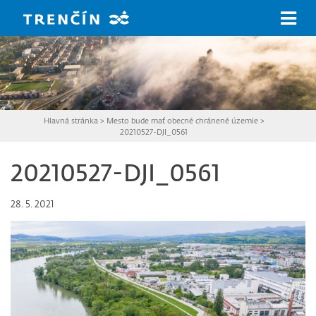
Prejsť na hlavný obsah
Hlavná stránka
>
Mesto bude mať obecné chránené územie
>
20210527-DJI_0561
20210527-DJI_0561
28. 5. 2021