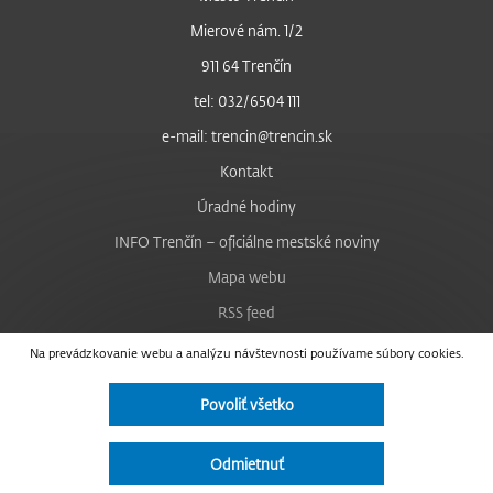
Mierové nám. 1/2
911 64 Trenčín
tel: 032/6504 111
e-mail: trencin@trencin.sk
Kontakt
Úradné hodiny
INFO Trenčín – oficiálne mestské noviny
Mapa webu
RSS feed
Nastavenie cookies
Na prevádzkovanie webu a analýzu návštevnosti používame súbory cookies.
Facebook
Povoliť všetko
YouTube
Instagram
Odmietnuť
Vyhlásenie o prístupnosti