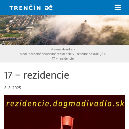
Prejsť na hlavný obsah
Hlavná stránka
>
Medzinárodné divadelné rezidencie v Trenčíne pokračujú
>
17 – rezidencie
17 – rezidencie
8. 8. 2025