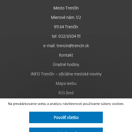
Mesto Trenčín
Mierové nám. 1/2
911 64 Trenčín
tel: 032/6504 111
e-mail: trencin@trencin.sk
Kontakt
Úradné hodiny
INFO Trenčín – oficiálne mestské noviny
Mapa webu
RSS feed
Nastavenie cookies
Na prevádzkovanie webu a analýzu návštevnosti používame súbory cookies.
Facebook
Povoliť všetko
YouTube
Instagram