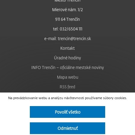
Mierové nám. 1/2
911 64 Trenčín
tel: 032/6504 111
e-mail: trencin@trencin.sk
Kontakt
Úradné hodiny
INFO Trenčín – oficiálne mestské noviny
Mapa webu
RSS feed
Nastavenie cookies
Na prevádzkovanie webu a analýzu návštevnosti používame súbory cookies.
Facebook
Povoliť všetko
YouTube
Instagram
Odmietnuť
Vyhlásenie o prístupnosti