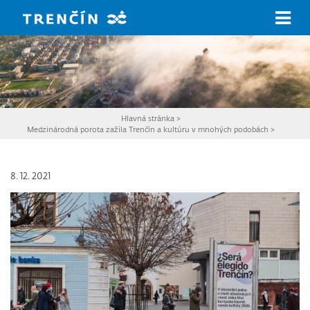
Prejsť na hlavný obsah
Hlavná stránka
>
Medzinárodná porota zažila Trenčín a kultúru v mnohých podobách
>
8. 12. 2021