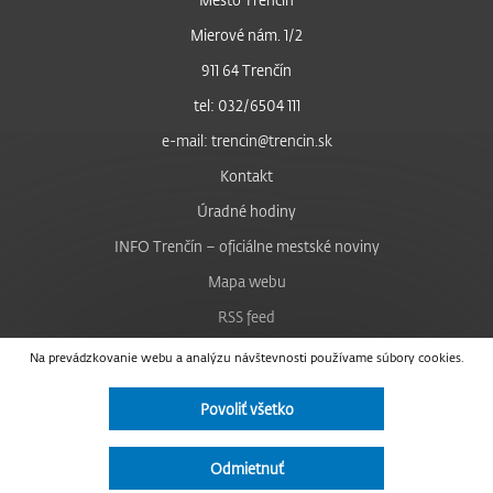
Mierové nám. 1/2
911 64 Trenčín
tel: 032/6504 111
e-mail: trencin@trencin.sk
Kontakt
Úradné hodiny
INFO Trenčín – oficiálne mestské noviny
Mapa webu
RSS feed
Nastavenie cookies
Na prevádzkovanie webu a analýzu návštevnosti používame súbory cookies.
Facebook
Povoliť všetko
YouTube
Instagram
Odmietnuť
Vyhlásenie o prístupnosti