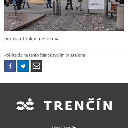
porota ehmk v meste dva
Pošlite tip na tento článok svojim priateľom!
Mesto Trenčín