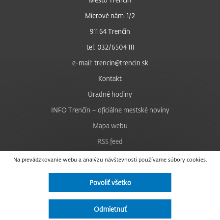
Mierové nám. 1/2
911 64 Trenčín
tel: 032/6504 111
e-mail: trencin@trencin.sk
Kontakt
Úradné hodiny
INFO Trenčín – oficiálne mestské noviny
Mapa webu
RSS feed
Nastavenie cookies
Na prevádzkovanie webu a analýzu návštevnosti používame súbory cookies.
Facebook
Povoliť všetko
YouTube
Instagram
Odmietnuť
Vyhlásenie o prístupnosti