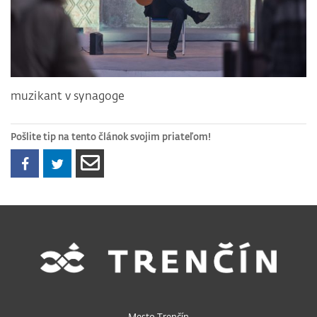
muzikant v synagoge
Pošlite tip na tento článok svojim priateľom!
Mesto Trenčín