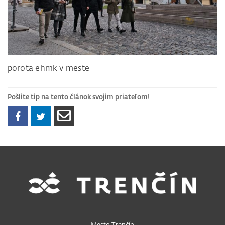
porota ehmk v meste
Pošlite tip na tento článok svojim priateľom!
Mesto Trenčín