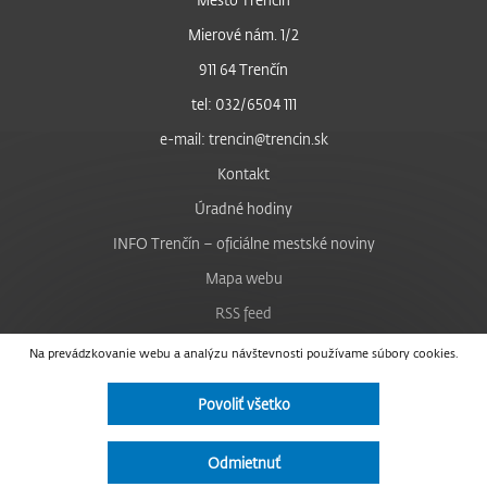
Mierové nám. 1/2
911 64 Trenčín
tel: 032/6504 111
e-mail: trencin@trencin.sk
Kontakt
Úradné hodiny
INFO Trenčín – oficiálne mestské noviny
Mapa webu
RSS feed
Nastavenie cookies
Na prevádzkovanie webu a analýzu návštevnosti používame súbory cookies.
Facebook
Povoliť všetko
YouTube
Instagram
Odmietnuť
Vyhlásenie o prístupnosti