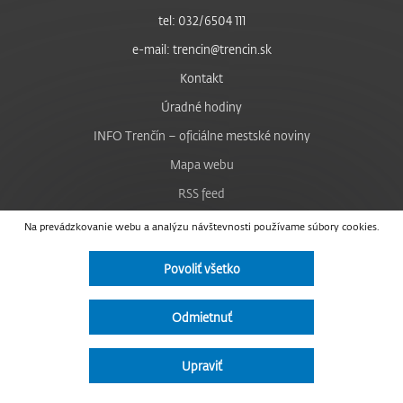
tel: 032/6504 111
e-mail: trencin@trencin.sk
Kontakt
Úradné hodiny
INFO Trenčín – oficiálne mestské noviny
Mapa webu
RSS feed
Nastavenie cookies
Na prevádzkovanie webu a analýzu návštevnosti používame súbory cookies.
Facebook
Povoliť všetko
YouTube
Instagram
Odmietnuť
Vyhlásenie o prístupnosti
Upraviť