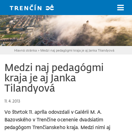
Prejsť na hlavný obsah
Hlavná stránka
>
Medzi naj pedagógmi kraja je aj Janka Tilandyová
Medzi naj pedagógmi
kraja je aj Janka
Tilandyová
11. 4. 2013
Vo štvrtok 11. apríla odovzdali v Galérii M. A.
Bazovského v Trenčíne ocenenie dvadsiatim
pedagógom Trenčianskeho kraja. Medzi nimi aj