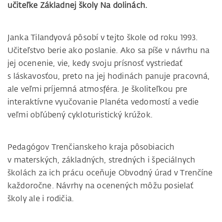
učiteľke Základnej školy Na dolinách.
Janka Tilandyová pôsobí v tejto škole od roku 1993.
Učiteľstvo berie ako poslanie. Ako sa píše v návrhu na
jej ocenenie, vie, kedy svoju prísnosť vystriedať
s láskavosťou, preto na jej hodinách panuje pracovná,
ale veľmi príjemná atmosféra. Je školiteľkou pre
interaktívne vyučovanie Planéta vedomostí a vedie
veľmi obľúbený cykloturistický krúžok.
Pedagógov Trenčianskeho kraja pôsobiacich
v materských, základných, stredných i špeciálnych
školách za ich prácu oceňuje Obvodný úrad v Trenčíne
každoročne. Návrhy na ocenených môžu posielať
školy ale i rodičia.