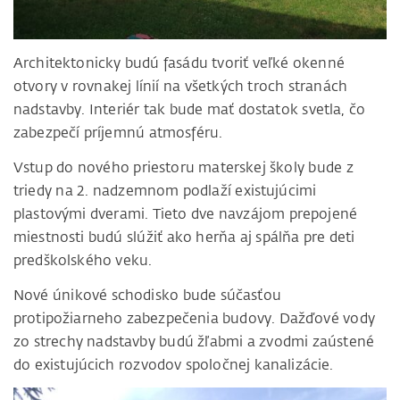
Architektonicky budú fasádu tvoriť veľké okenné
otvory v rovnakej línií na všetkých troch stranách
nadstavby. Interiér tak bude mať dostatok svetla, čo
zabezpečí príjemnú atmosféru.
Vstup do nového priestoru materskej školy bude z
triedy na 2. nadzemnom podlaží existujúcimi
plastovými dverami. Tieto dve navzájom prepojené
miestnosti budú slúžiť ako herňa aj spálňa pre deti
predškolského veku.
Nové únikové schodisko bude súčasťou
protipožiarneho zabezpečenia budovy. Dažďové vody
zo strechy nadstavby budú žľabmi a zvodmi zaústené
do existujúcich rozvodov spoločnej kanalizácie.