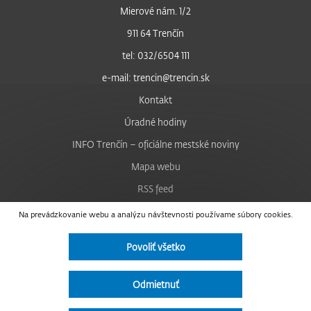
Mierové nám. 1/2
911 64 Trenčín
tel: 032/6504 111
e-mail: trencin@trencin.sk
Kontakt
Úradné hodiny
INFO Trenčín – oficiálne mestské noviny
Mapa webu
RSS feed
Nastavenie cookies
Na prevádzkovanie webu a analýzu návštevnosti používame súbory cookies.
Facebook
Povoliť všetko
YouTube
Instagram
Odmietnuť
Vyhlásenie o prístupnosti