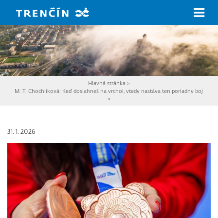
Prejsť na hlavný obsah
Hlavná stránka
>
M. T. Chochlíková: Keď dosiahneš na vrchol, vtedy nastáva ten poriadny boj
>
31. 1. 2026