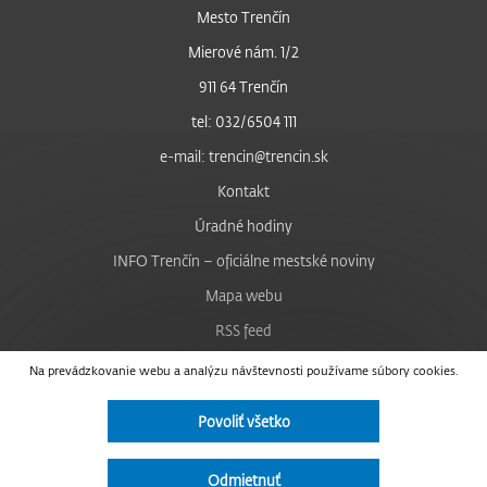
Mesto Trenčín
Mierové nám. 1/2
911 64 Trenčín
tel: 032/6504 111
e-mail: trencin@trencin.sk
Kontakt
Úradné hodiny
INFO Trenčín – oficiálne mestské noviny
Mapa webu
RSS feed
Nastavenie cookies
Na prevádzkovanie webu a analýzu návštevnosti používame súbory cookies.
Facebook
Povoliť všetko
YouTube
Instagram
Odmietnuť