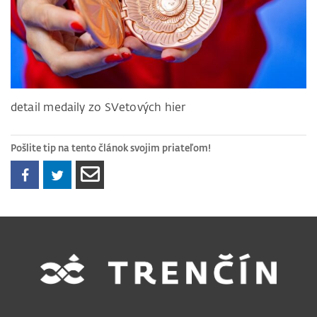
detail medaily zo SVetových hier
Pošlite tip na tento článok svojim priateľom!