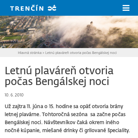
Prejsť na hlavný obsah
Hlavná stránka
>
Letnú plaváreň otvoria počas Bengálskej noci
Letnú plaváreň otvoria
počas Bengálskej noci
10. 6. 2010
Už zajtra 11. júna o 15. hodine sa opäť otvoria brány
letnej plavárne. Tohtoročná sezóna sa začne počas
Bengálskej noci. Návštevníkov čaká okrem iného
nočné kúpanie, miešané drinky či grilované špeciality.