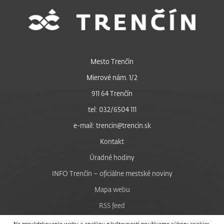
Mesto Trenčín
Mierové nám. 1/2
911 64 Trenčín
tel: 032/6504 111
e-mail: trencin@trencin.sk
Kontakt
Úradné hodiny
INFO Trenčín – oficiálne mestské noviny
Mapa webu
RSS feed
Nastavenie cookies
Na prevádzkovanie webu a analýzu návštevnosti používame súbory cookies.