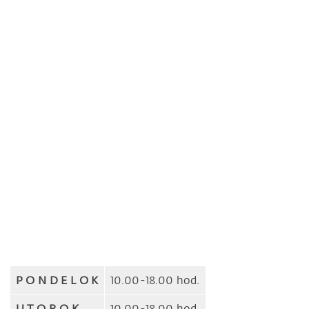
P O N D E L O K
10.00-18.00 hod.
U T O R O K
10.00-18.00 hod.