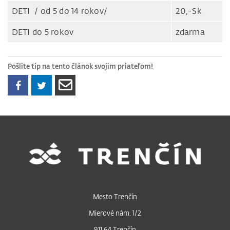
DETI / od 5 do 14 rokov/
20,-Sk
DETI do 5 rokov
zdarma
Pošlite tip na tento článok svojim priateľom!
Mesto Trenčín
Mierové nám. 1/2
911 64 Trenčín