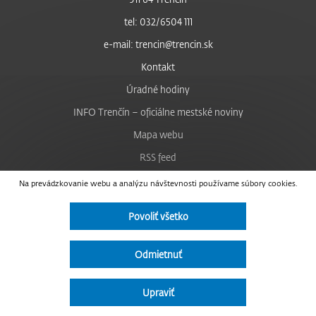
tel: 032/6504 111
e-mail: trencin@trencin.sk
Kontakt
Úradné hodiny
INFO Trenčín – oficiálne mestské noviny
Mapa webu
RSS feed
Nastavenie cookies
Na prevádzkovanie webu a analýzu návštevnosti používame súbory cookies.
Facebook
Povoliť všetko
YouTube
Instagram
Odmietnuť
Vyhlásenie o prístupnosti
Upraviť