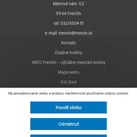
Mierové nám. 1/2
911 64 Trenčín
tel: 032/6504 111
e-mail: trencin@trencin.sk
Kontakt
Úradné hodiny
INFO Trenčín – oficiálne mestské noviny
Mapa webu
RSS feed
Nastavenie cookies
Na prevádzkovanie webu a analýzu návštevnosti používame súbory cookies.
Facebook
Povoliť všetko
YouTube
Instagram
Odmietnuť
Vyhlásenie o prístupnosti