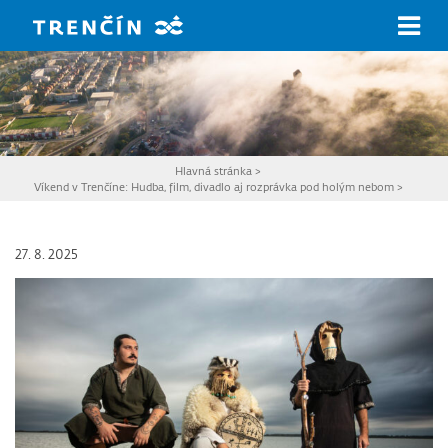
Prejsť na hlavný obsah
Hlavná stránka
>
Víkend v Trenčíne: Hudba, film, divadlo aj rozprávka pod holým nebom
>
27. 8. 2025