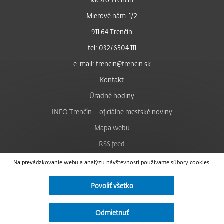
Mierové nám. 1/2
911 64 Trenčín
tel: 032/6504 111
e-mail: trencin@trencin.sk
Kontakt
Úradné hodiny
INFO Trenčín – oficiálne mestské noviny
Mapa webu
RSS feed
Nastavenie cookies
Na prevádzkovanie webu a analýzu návštevnosti používame súbory cookies.
Facebook
Povoliť všetko
YouTube
Instagram
Odmietnuť
Vyhlásenie o prístupnosti