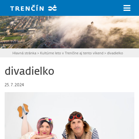
Prejsť na hlavný obsah
Hlavná stránka
>
Kultúrne leto v Trenčíne aj tento víkend
>
divadielko
divadielko
25. 7. 2024