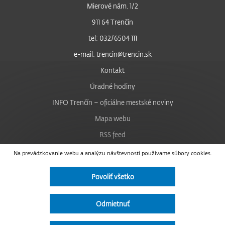
Mierové nám. 1/2
911 64 Trenčín
tel: 032/6504 111
e-mail: trencin@trencin.sk
Kontakt
Úradné hodiny
INFO Trenčín – oficiálne mestské noviny
Mapa webu
RSS feed
Nastavenie cookies
Na prevádzkovanie webu a analýzu návštevnosti používame súbory cookies.
Facebook
Povoliť všetko
YouTube
Instagram
Odmietnuť
Vyhlásenie o prístupnosti