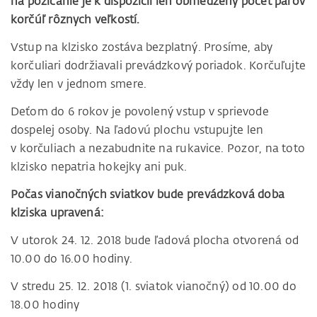
na požičanie je k dispozícii len obmedzený počet párov
korčúľ rôznych veľkostí.
Vstup na klzisko zostáva bezplatný. Prosíme, aby
korčuliari dodržiavali prevádzkový poriadok. Korčuľujte
vždy len v jednom smere.
Deťom do 6 rokov je povolený vstup v sprievode
dospelej osoby. Na ľadovú plochu vstupujte len
v korčuliach a nezabudnite na rukavice. Pozor, na toto
klzisko nepatria hokejky ani puk.
Počas vianočných sviatkov bude prevádzková doba
klziska upravená:
V utorok 24. 12. 2018 bude ľadová plocha otvorená od
10.00 do 16.00 hodiny.
V stredu 25. 12. 2018 (1. sviatok vianočný) od 10.00 do
18.00 hodiny