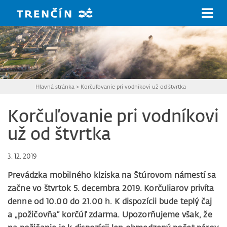
Prejsť na hlavný obsah
Hlavná stránka
>
Korčuľovanie pri vodníkovi už od štvrtka
Korčuľovanie pri vodníkovi
už od štvrtka
3. 12. 2019
Prevádzka mobilného klziska na Štúrovom námestí sa
začne vo štvrtok 5. decembra 2019. Korčuliarov privíta
denne od 10.00 do 21.00 h. K dispozícii bude teplý čaj
a „požičovňa“ korčúľ zdarma. Upozorňujeme však, že