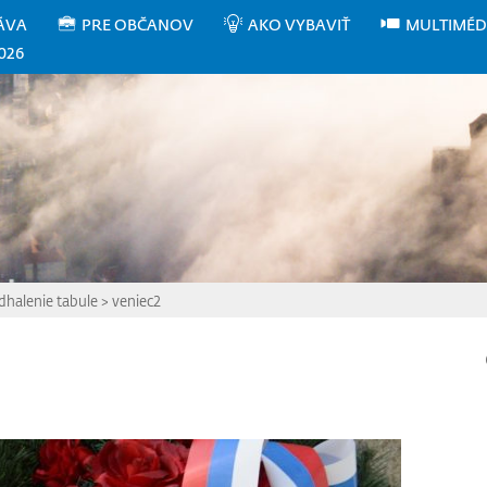
ÁVA
PRE OBČANOV
AKO VYBAVIŤ
MULTIMÉD
026
dhalenie tabule
>
veniec2