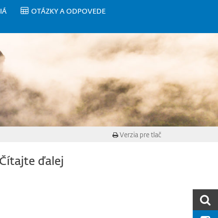
IÁ
OTÁZKY A ODPOVEDE
Verzia pre tlač
Čítajte ďalej