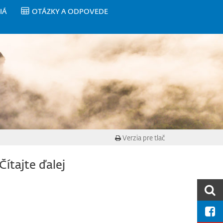
IÁ
OTÁZKY A ODPOVEDE
Verzia pre tlač
Čítajte ďalej