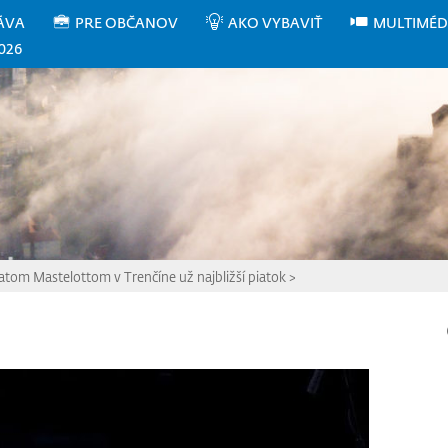
ÁVA
PRE OBČANOV
AKO VYBAVIŤ
MULTIMÉD
026
m Mastelottom v Trenčíne už najbližší piatok
>