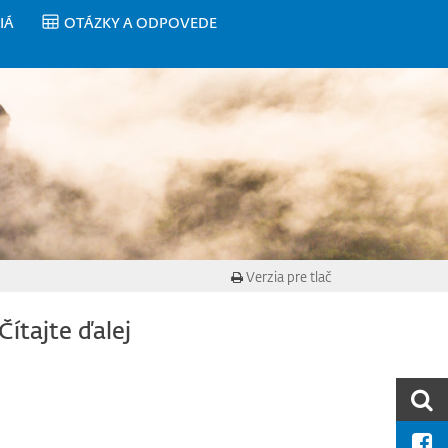
IÁ
OTÁZKY A ODPOVEDE
Verzia pre tlač
Čítajte ďalej