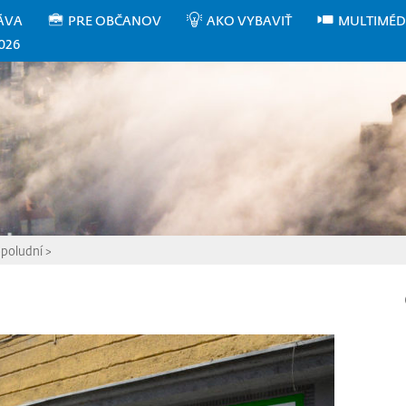
ÁVA
PRE OBČANOV
AKO VYBAVIŤ
MULTIMÉD
026
opoludní
>