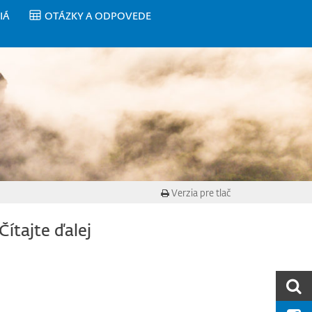
IÁ
OTÁZKY A ODPOVEDE
Verzia pre tlač
Čítajte ďalej