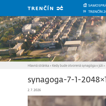
Prejsť na hlavný obsah
SAMOSPR
TRENČÍN 2
Hlavná stránka
>
Kedy bude otvorená synagóga v júli
>
synagoga-7-1-2048×
2. 7. 2026