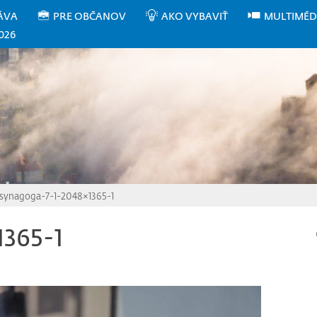
ÁVA
PRE OBČANOV
AKO VYBAVIŤ
MULTIMÉD
026
synagoga-7-1-2048×1365-1
1365-1