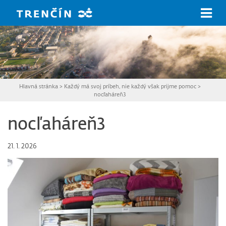
Prejsť na hlavný obsah
Hlavná stránka
>
Každý má svoj príbeh, nie každý však prijme pomoc
>
nocľaháreň3
nocľaháreň3
21. 1. 2026