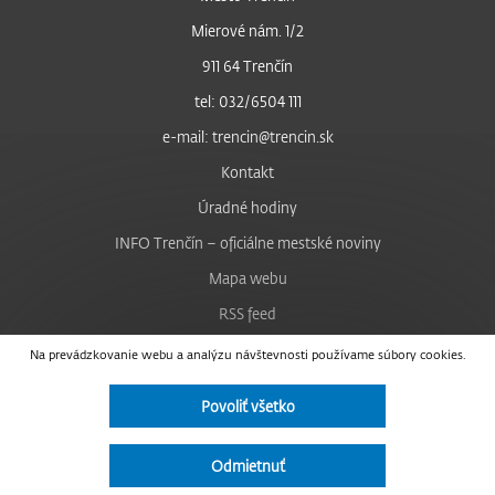
Mierové nám. 1/2
911 64 Trenčín
tel: 032/6504 111
e-mail: trencin@trencin.sk
Kontakt
Úradné hodiny
INFO Trenčín – oficiálne mestské noviny
Mapa webu
RSS feed
Nastavenie cookies
Na prevádzkovanie webu a analýzu návštevnosti používame súbory cookies.
Facebook
Povoliť všetko
YouTube
Instagram
Odmietnuť
Vyhlásenie o prístupnosti