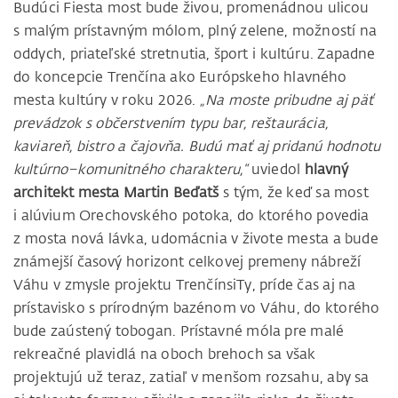
Budúci Fiesta most bude živou, promenádnou ulicou
s malým prístavným mólom, plný zelene, možností na
oddych, priateľské stretnutia, šport i kultúru. Zapadne
do koncepcie Trenčína ako Európskeho hlavného
mesta kultúry v roku 2026.
„Na moste pribudne aj päť
prevádzok s občerstvením typu bar, reštaurácia,
kaviareň, bistro a čajovňa. Budú mať aj pridanú hodnotu
kultúrno–komunitného charakteru,“
uviedol
hlavný
architekt mesta Martin Beďatš
s tým, že keď sa most
i alúvium Orechovského potoka, do ktorého povedia
z mosta nová lávka, udomácnia v živote mesta a bude
známejší časový horizont celkovej premeny nábreží
Váhu v zmysle projektu TrenčínsiTy, príde čas aj na
prístavisko s prírodným bazénom vo Váhu, do ktorého
bude zaústený tobogan. Prístavné móla pre malé
rekreačné plavidlá na oboch brehoch sa však
projektujú už teraz, zatiaľ v menšom rozsahu, aby sa