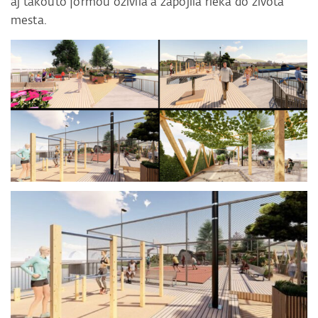
aj takouto formou oživila a zapojila rieka do života
mesta.