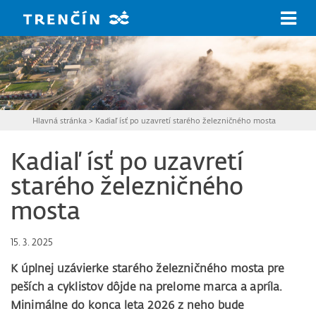
Prejsť na hlavný obsah
Hlavná stránka
>
Kadiaľ ísť po uzavretí starého železničného mosta
Kadiaľ ísť po uzavretí
starého železničného
mosta
15. 3. 2025
K úplnej uzávierke starého železničného mosta pre
peších a cyklistov dôjde na prelome marca a apríla.
Minimálne do konca leta 2026 z neho bude